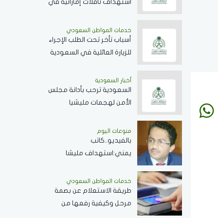
استهداف ناقلات إماراتية في
مضيق هرمز وتطالب إيران
بوقف الانتهاكات
خدمات المواطن السعودي
أسباب تأخر تحت الطلب الإجراء
للزيارة العائلية في السعودية
ومدة المعاملة
أخبار السعودية
السعودية ترحب بأدانة مجلس
الأمن لهجمات مليشيا
الحوثي.. وتتطالب بموقف
حازم تجاه الممارسات المهددة
منوعات اليوم
بالفيديو..كاتب
لأمن المنطقة
يمني:استهداف مليشا
الحوثي للمملكة يهدف
لجرها لحرب شاملة
خدمات المواطن السعودي
طريقة الاستعلام عن بصمة
مرحل وكيفية رفعها من
الجوزات السعودية وكافة