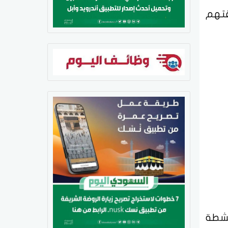
قتهم
نشطة