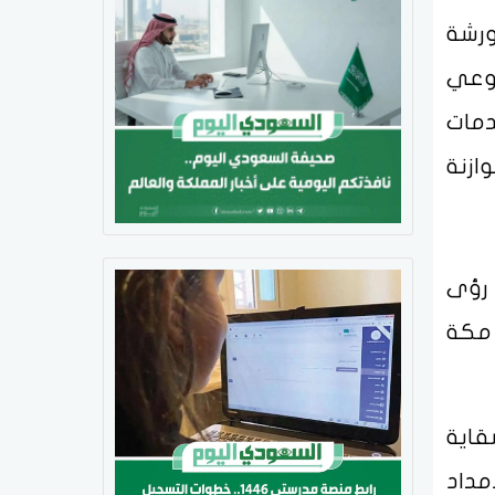
ورشة
طوعي
دمات
ازنة
 رؤى
 مكة
قاية
مداد