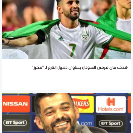
هدف في مرمى السودان يساوي دخول التارخ لـ "محرز"