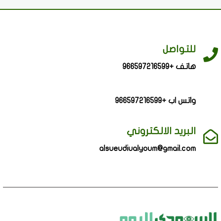
للتواصل
هاتف +966597216599
واتس اب +966597216599
البريد الالكتروني
alsueudiualyoum@gmail.com