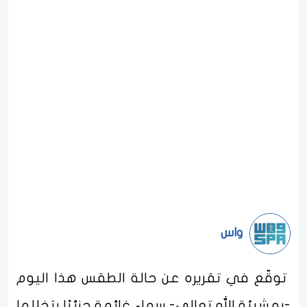
واس
توقّع في تقريره عن حالة الطقس هذا اليوم
-بمشيئة الله تعالى- سماء غائمة جزئيًا يتخللها