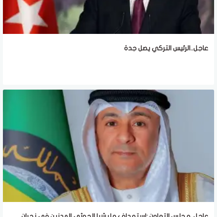
عاجل..الرئيس التركي يصل جدة
عاجل..مجلس التعاون :استهداف مليشيا الحوثي المدنين في نجران..