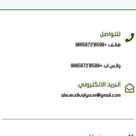
للتواصل
هاتف +966597216599
واتس اب +966597216599
البريد الالكتروني
alsueudiualyoum@gmail.com