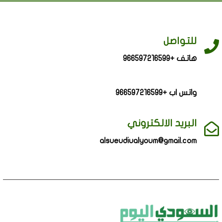
للتواصل
هاتف +966597216599
واتس اب +966597216599
البريد الالكتروني
alsueudiualyoum@gmail.com