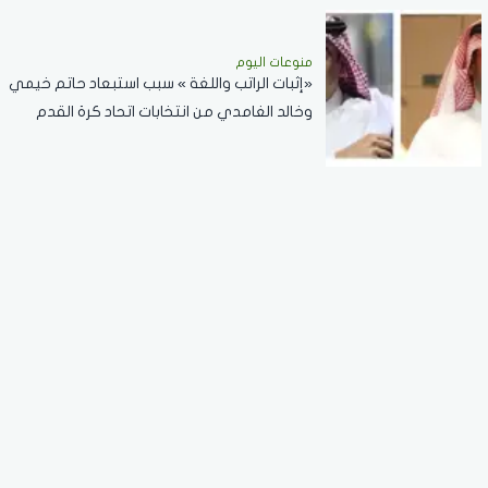
منوعات اليوم
«إثبات الراتب واللغة » سبب استبعاد حاتم خيمي
وخالد الغامدي من انتخابات اتحاد كرة القدم