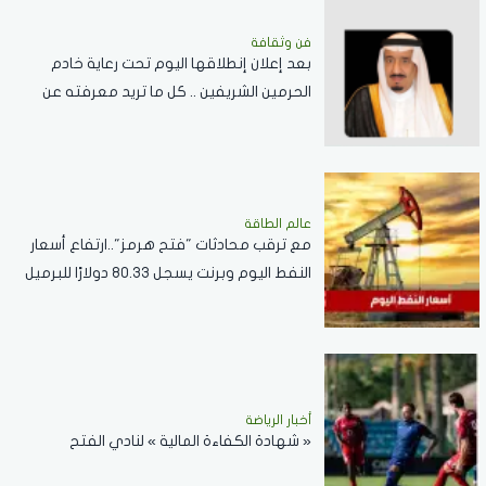
فن وثقافة
بعد إعلان إنطلاقها اليوم تحت رعاية خادم
الحرمين الشريفين .. كل ما تريد معرفته عن
مسابقة الملك عبدالعزيز الدولية لحفظ القرآن
الكريم
عالم الطاقة
مع ترقب محادثات "فتح هرمز"..ارتفاع أسعار
النفط اليوم وبرنت يسجل 80.33 دولارًا للبرميل
أخبار الرياضة
« شهادة الكفاءة المالية » لنادي الفتح