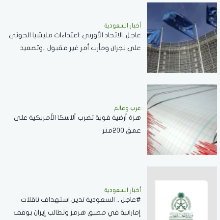
أخبار السعودية
عاجل..الاتحاد الأوربي :اعتداءات مليشيا الحوثي
على نجران ومأرب أمر غير مقبول ..وتصعيد
خطير يقوض الاستقرار الإقليمي
عرب وعالم
هزة أرضية قوية تضرب ألاسكا الأمريكية على
عمق 200متر
أخبار السعودية
#عاجل .. السعودية تدين استهداف ناقلات
إماراتية في مضيق هرمز وتطالب إيران بوقف