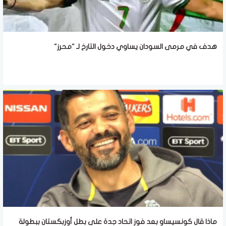
هدف في مرمى السودان يساوي دخول التارخ لـ "محرز"
ماذا قال كونسيساو بعد فوز اتحاد جدة على بطل أوزبكستان ببطولة