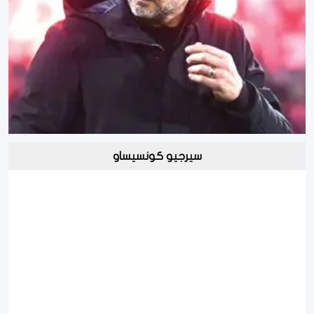
سيرجيو كونسيساو