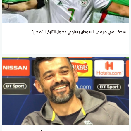
هدف في مرمى السودان يساوي دخول التارخ لـ "محرز"