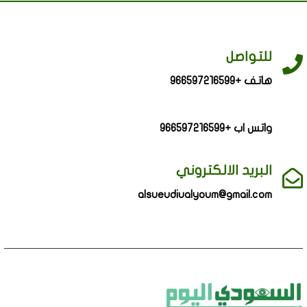
للتواصل
هاتف +966597216599
واتس اب +966597216599
البريد الالكتروني
alsueudiualyoum@gmail.com