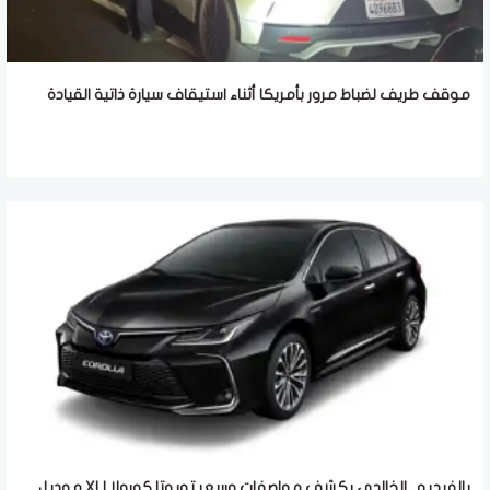
موقف طريف لضباط مرور بأمريكا أثناء استيقاف سيارة ذاتية القيادة
بالفيديو.. الخالدي يكشف مواصفات وسعر تويوتا كورولا XLI موديل