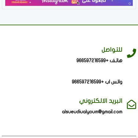
للتواصل
هاتف +966597216599
واتس اب +966597216599
البريد الالكتروني
alsueudiualyoum@gmail.com