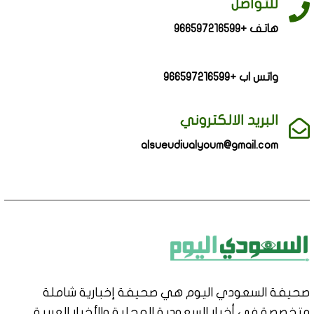
للتواصل
هاتف +966597216599
واتس اب +966597216599
البريد الالكتروني
alsueudiualyoum@gmail.com
صحيفة السعودي اليوم هي صحيفة إخبارية شاملة
متخصصة في أخبار السعودية المحلية والأخبار العربية