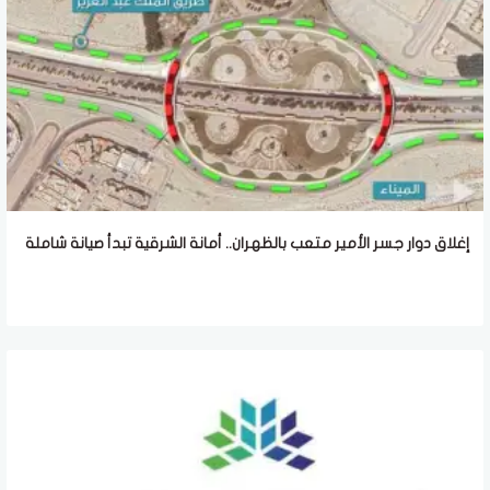
إغلاق دوار جسر الأمير متعب بالظهران.. أمانة الشرقية تبدأ صيانة شاملة