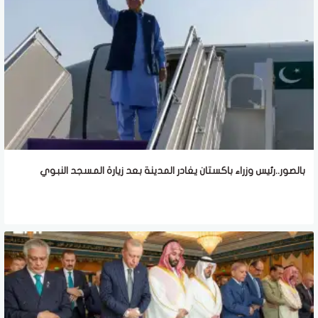
بالصور..رئيس وزراء باكستان يغادر المدينة بعد زيارة المسجد النبوي