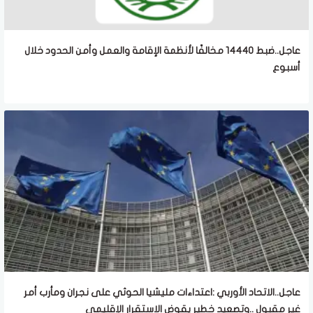
عاجل..ضبط 14440 مخالفًا لأنظمة الإقامة والعمل وأمن الحدود خلال
أسبوع
عاجل..الاتحاد الأوربي :اعتداءات مليشيا الحوثي على نجران ومأرب أمر
غير مقبول ..وتصعيد خطير يقوض الاستقرار الإقليمي