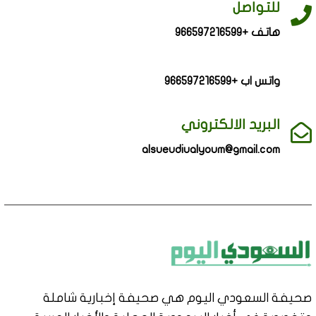
للتواصل
هاتف +966597216599
واتس اب +966597216599
البريد الالكتروني
alsueudiualyoum@gmail.com
صحيفة السعودي اليوم هي صحيفة إخبارية شاملة