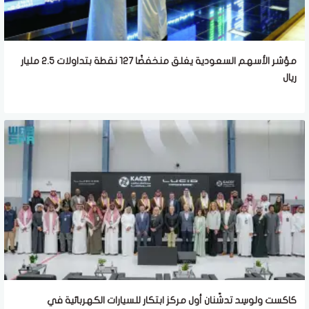
مؤشر الأسهم السعودية يغلق منخفضًا 127 نقطة بتداولات 2.5 مليار
ريال
كاكست ولوسِد تدشّنان أول مركز ابتكار للسيارات الكهربائية في