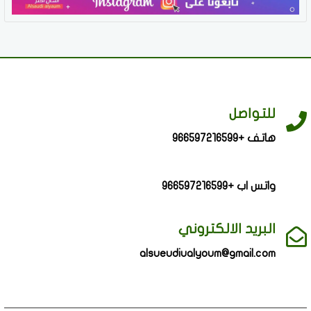
للتواصل
هاتف +966597216599
واتس اب +966597216599
البريد الالكتروني
alsueudiualyoum@gmail.com