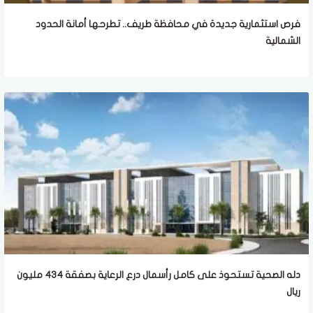
فرص استثمارية جديدة في محافظة طريف.. تطرحها أمانة الحدود
الشمالية
دله الصحية تستحوذ على كامل رأسمال درع الرعاية بصفقة 434 مليون
ريال