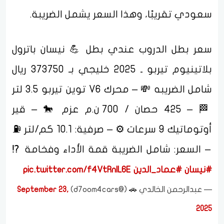
سعودي تقريبًا، وهذا السعر يشمل الضريبة.
سعر بطل الدروب عندي بطل 💪 نيسان باترول
بلاتينيوم تيربو ـ 2025 خليجي بـ 373750 ريال
شامل الضريبه 💸 – محرك V6 توين تيربو 3.5 لتر
🏁 – 425 حصان / 700 ن.م عزم 🐎 – قير
أوتوماتيك 9 سرعات ⚙️ – صرفية: 10.1 كم/لتر ⛽️
– السعر: شامل الضريبة قمة الأداء وفخامة ⁉️
#نيسان
#عماد_الدين
pic.twitter.com/f4VtRnlL6E
— عبدالرحمن الخالدي 🚗 (@d7oom4cars)
September 23,
2025