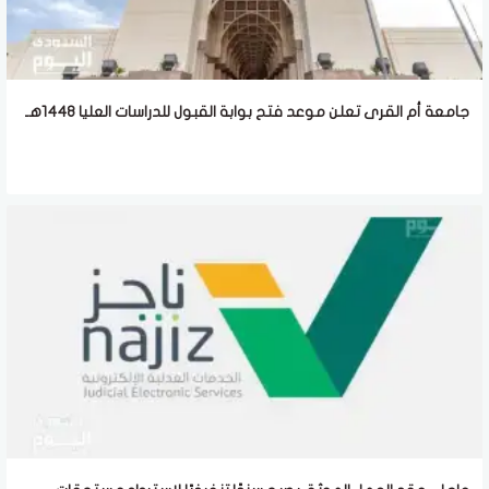
جامعة أم القرى تعلن موعد فتح بوابة القبول للدراسات العليا 1448هـ