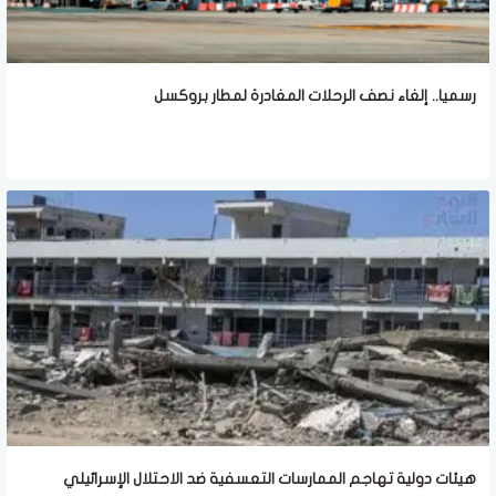
رسميا.. إلغاء نصف الرحلات المغادرة لمطار بروكسل
هيئات دولية تهاجم الممارسات التعسفية ضد الاحتلال الإسرائيلي