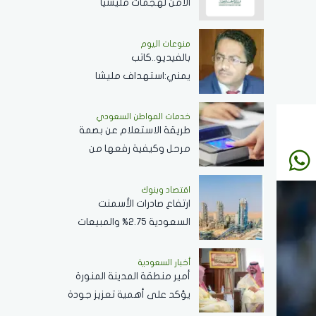
الأمن لهجمات مليشيا
الحوثي.. وتتطالب بموقف
حازم تجاه الممارسات المهددة
منوعات اليوم
بالفيديو..كاتب
لأمن المنطقة
يمني:استهداف مليشا
الحوثي للمملكة يهدف
لجرها لحرب شاملة
خدمات المواطن السعودي
طريقة الاستعلام عن بصمة
مرحل وكيفية رفعها من
الجوزات السعودية وكافة
التفاصيل
اقتصاد وبنوك
ارتفاع صادرات الأسمنت
السعودية 2.75% والمبيعات
..الأجمالية تتراجع 2.2%
أخبار السعودية
أمير منطقة المدينة المنورة
يؤكد على أهمية تعزيز جودة
الخدمات المقدمة بالمسجد