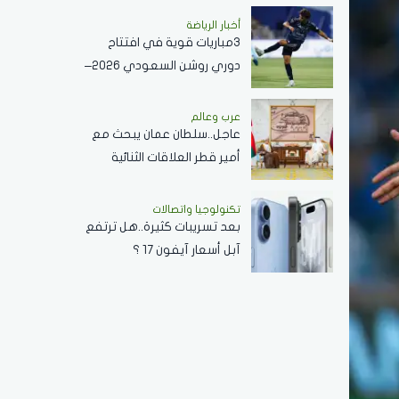
النبوي ..فيديو
أخبار الرياضة
3مباريات قوية في افتتاح
دوري روشن السعودي 2026–
2027
عرب وعالم
عاجل..سلطان عمان يبحث مع
أمير قطر العلاقات الثنائية
وأوجه التعاون القائمة في
مختلف القطاعات..صور
تكنولوجيا واتصالات
بعد تسريبات كثيرة..هل ترتفع
آبل أسعار آيفون 17 ؟