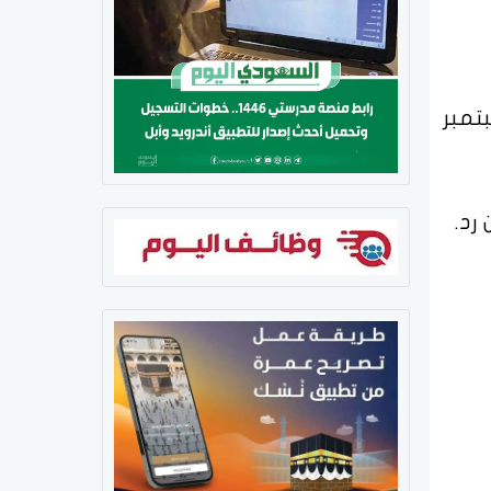
ة على ملعب " المملكة أرينا" بالعاصمة الرياض يوم 13 سبتمبر
رد.