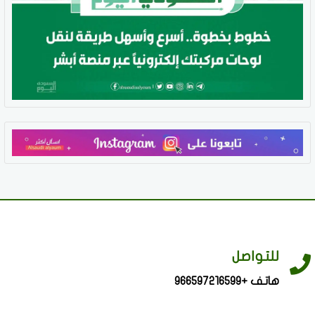
للتواصل
هاتف +966597216599