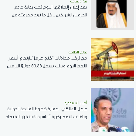
فن وثقافة
بعد إعلان إنطلاقها اليوم تحت رعاية خادم
الحرمين الشريفين .. كل ما تريد معرفته عن
مسابقة الملك عبدالعزيز الدولية لحفظ القرآن
الكريم
عالم الطاقة
مع ترقب محادثات "فتح هرمز"..ارتفاع أسعار
النفط اليوم وبرنت يسجل 80.33 دولارًا للبرميل
أخبار السعودية
عاجل..المالكي : حماية خطوط الملاحة الدولية
وناقلات النفط ركيزة أساسية لاستقرار الاقتصاد
العالمي