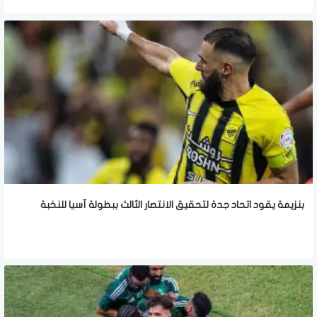
بنزيمة يقود اتحاد جدة لتحقيق الانتصار الثالث ببطولة آسيا للنخبة