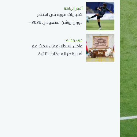
النبوي ..فيديو
أخبار الرياضة
3مباريات قوية في افتتاح
دوري روشن السعودي 2026–
2027
عرب وعالم
عاجل..سلطان عمان يبحث مع
أمير قطر العلاقات الثنائية
وأوجه التعاون القائمة في
مختلف القطاعات..صور