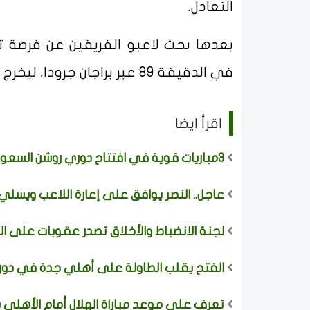
التعادل.
بعدها بحث لاعبو الفريقين عن فرصة ت
في الدقيقة 89 عبر براجان جرودا، ليخرج أصحاب الديار فائزين باللقاء.
اقرأ ايضا
3مباريات قوية في افتتاح دوري روشن السعودي 2026–2027
عاجل.. النصر يوافق على إعارة اللاعب ويسلي 
لجنة الانضباط والأخلاق تصدر عقوبات على ال
الفتح يقلب الطاولة على أهلي جدة في دور
تعرف على موعد مباراة الهلال أمام الأهلي 