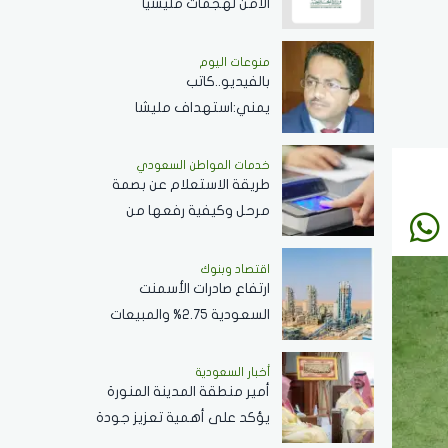
الأمن لهجمات مليشيا
الحوثي.. وتتطالب بموقف
حازم تجاه الممارسات المهددة
منوعات اليوم
بالفيديو..كاتب
لأمن المنطقة
يمني:استهداف مليشا
الحوثي للمملكة يهدف
لجرها لحرب شاملة
خدمات المواطن السعودي
طريقة الاستعلام عن بصمة
مرحل وكيفية رفعها من
الجوزات السعودية وكافة
التفاصيل
اقتصاد وبنوك
ارتفاع صادرات الأسمنت
السعودية 2.75% والمبيعات
..الأجمالية تتراجع 2.2%
أخبار السعودية
أمير منطقة المدينة المنورة
يؤكد على أهمية تعزيز جودة
الخدمات المقدمة بالمسجد