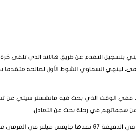
بادر مانشستر سيتي بتسجيل التقدم عن طريق هالاند الذي تلقى كرة
مى، لينهي السماوي الشوط الأول لصالحه متقدما 
اني، ففي الوقت الذي بحث فيه مانشستر سيتي عن ت
 من هجماتهم في رحلة بحث عن التعادل.
واحتسب حكم اللقاء ضربة جزاء لبرايتون في الدقيقة 67 نفذها جايمس ميلنر في ال