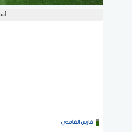
أست
فارس الغامدي