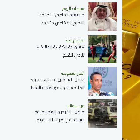
دولارًا للبرميل
منوعات اليوم
د. سعيد القاضي:التحالف
البحري الدفاعي متعدد
الجنسيات رسالة تحقيق أمن
وسلام في المضائق المائية
أخبار الرياضة
« شهادة الكفاءة المالية »
لنادي الفتح
أخبار السعودية
عاجل..المالكي : حماية خطوط
الملاحة الدولية وناقلات النفط
ركيزة أساسية لاستقرار
الاقتصاد العالمي
عرب وعالم
عاجل..بالفيديو.إنفجار عبوة
ناسفة في جرمانا السورية
وسقوط عدد من الضحايا