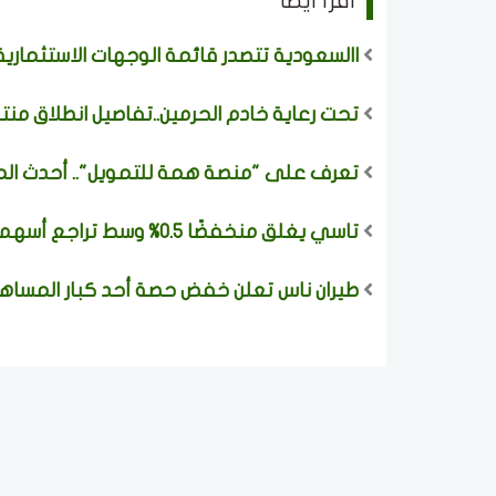
اقرأ ايضا
االسعودية تتصدر قائمة الوجهات الاستثمارية عا
تحت رعاية خادم الحرمين..تفاصيل انطلاق منت
تعرف على "منصة همة للتمويل".. أحدث الم
تاسي يغلق منخفضًا 0.5% وسط تراجع أسهم 207 شركات والقيمة المتداولة 2.72 مليار ريال
طيران ناس تعلن خفض حصة أحد كبار المساهم