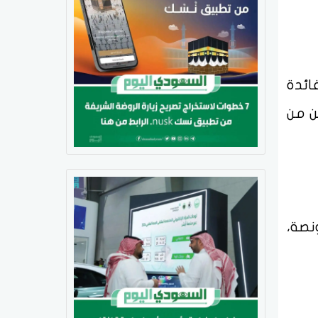
ائدة
ن من
 0.1% لتسجل 39 دولاراً للأونصة،