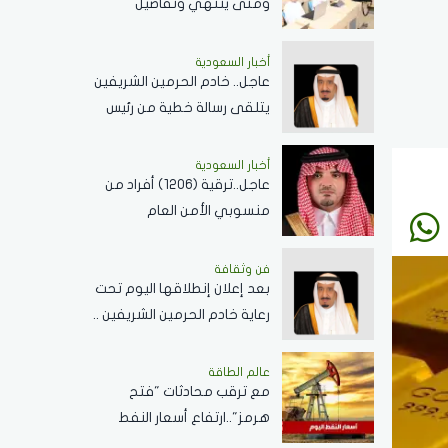
ومتى ينتهي وتفاصيل
الإجازات؟
أخبار السعودية
عاجل.. خادم الحرمين الشريفين
يتلقى رسالة خطية من رئيس
جمهورية زيمبابوي حول
العلاقات الثنائية
أخبار السعودية
عاجل..ترقية (1206) أفراد من
منسوبي الأمن العام
بمختلف التخصصات
فن وثقافة
بعد إعلان إنطلاقها اليوم تحت
رعاية خادم الحرمين الشريفين ..
كل ما تريد معرفته عن
مسابقة الملك عبدالعزيز
عالم الطاقة
مع ترقب محادثات "فتح
الدولية لحفظ القرآن الكريم
هرمز"..ارتفاع أسعار النفط
اليوم وبرنت يسجل 80.33