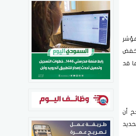
مؤشر
88% احتمال خفض
ما قد
ح أن
حديد