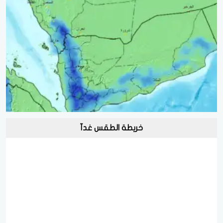
خريطة الطقس غدآ