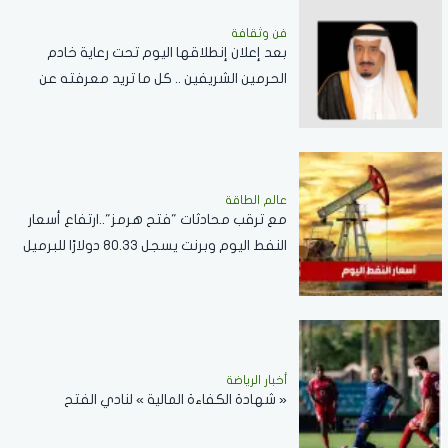
فن وثقافة
بعد إعلان إنطلاقها اليوم تحت رعاية خادم
الحرمين الشريفين .. كل ما تريد معرفته عن
مسابقة الملك عبدالعزيز الدولية لحفظ القرآن
الكريم
عالم الطاقة
مع ترقب محادثات "فتح هرمز"..ارتفاع أسعار
النفط اليوم وبرنت يسجل 80.33 دولارًا للبرميل
أخبار الرياضة
« شهادة الكفاءة المالية » لنادي الفتح