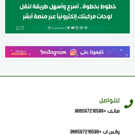
للتواصل
هاتف +966597216599
واتس اب +966597216599