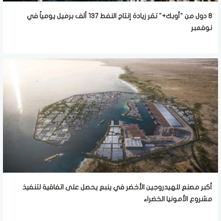
8 دول من "أوبك+" تقر زيادة إنتاج النفط 137 ألف برميل يومياً في
نوفمبر
أكبر مصنع للهيدروجين الأخضر في ينبع يحصل على اتفاقية لتنفيذ
مشروع الأمونيا الخضراء