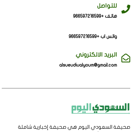
للتواصل
هاتف +966597216599
واتس اب +966597216599
البريد الالكتروني
alsueudiualyoum@gmail.com
صحيفة السعودي اليوم هي صحيفة إخبارية شاملة