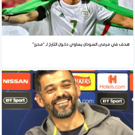
هدف في مرمى السودان يساوي دخول التارخ لـ "محرز"