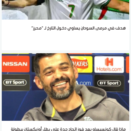
هدف في مرمى السودان يساوي دخول التارخ لـ "محرز"
ماذا قال كونسيساو بعد فوز اتحاد جدة على بطل أوزبكستان ببطولة