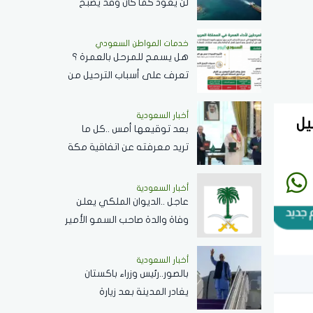
لن يعود كما كان وقد يصبح
غير ذي صلة بالطاقة العالمية
خدمات المواطن السعودي
هل يسمح للمرحل بالعمرة ؟
تعرف على أسباب الترحيل من
السعودية
أخبار السعودية
بيل
بعد توقيعها أمس ..كل ما
تريد معرفته عن اتفاقية مكة
للدفاع المشترك وأهدافها
ودورها في تعزيز السلام
أخبار السعودية
عاجل ..الديوان الملكي يعلن
والردع
وفاة والدة صاحب السمو الأمير
/بندر بن منصور بن عبدالله بن
جلوي آل سعود
أخبار السعودية
بالصور..رئيس وزراء باكستان
يغادر المدينة بعد زيارة
المسجد النبوي