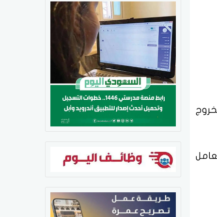
خروج
عامل