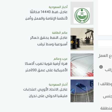
أخبار السعودية
عاجل..ضبط 14440 مخالفًا
لأنظمة الإقامة والعمل وأمن
الحدود خلال أسبوع
عالم الطاقة
عاجل..النفط يحقق خسائر
أسبوعية وسط ترقب
مفاوضات مضيق هرمز
عرب وعالم
هزة أرضية قوية تضرب ألاسكا
الأمريكية على عمق 200متر
أخبار السعودية
عاجل..الاتحاد الأوربي :اعتداءات
مليشيا الحوثي على نجران
ومأرب أمر غير مقبول
..وتصعيد خطير يقوض