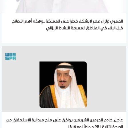
العمري :زلزال مصر لايشكل خطرا على المملكة ..وهذه أهم النصائح
قبل البناء في المناطق المعرضة للنشاط الزلزالي
عاجل..خادم الحرمين الشريفين يوافق على منح ميدالية الاستحقاق من
الدرجة الثانية لـ25 مواطنًا ومقيمًا