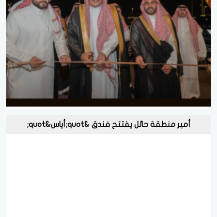
أمير منطقة حائل يفتتح فندق &quot;أياس&quot;