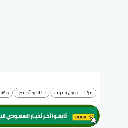
مؤشرات وول ستريت
ستاندرد آند بورز
مؤشر