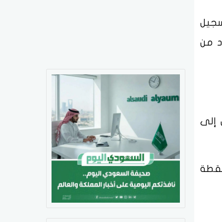
سجيل
د من
أي بنسبة 0.25%، ليصل إلى
108. نقطة، بنسبة ارتفاع 0.51%، ليُسجل 21286.725 نقطة