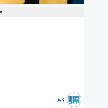
مؤ
واس