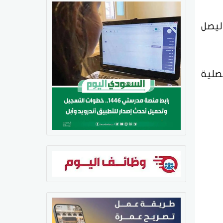
ًا بمقدار 3.8 نقاط، أي بنسبة 0.01%، ليصل
صلية