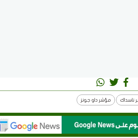
 ناسداك
مؤشر داو جونز