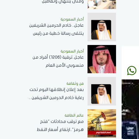
ومتى ينتهي وتفاصيل
الإجازات؟
أخبار السعودية
عاجل.. خادم الحرمين الشريفين
يتلقى رسالة خطية من رئيس
جمهورية زيمبابوي حول
العلاقات الثنائية
أخبار السعودية
عاجل..ترقية (1206) أفراد من
منسوبي الأمن العام
بمختلف التخصصات
فن وثقافة
بعد إعلان إنطلاقها اليوم تحت
رعاية خادم الحرمين الشريفين ..
كل ما تريد معرفته عن
مسابقة الملك عبدالعزيز
عالم الطاقة
مع ترقب محادثات "فتح
الدولية لحفظ القرآن الكريم
هرمز"..ارتفاع أسعار النفط
اليوم وبرنت يسجل 80.33