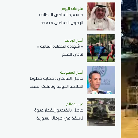
دولارًا للبرميل
منوعات اليوم
د. سعيد القاضي:التحالف
البحري الدفاعي متعدد
الجنسيات رسالة تحقيق أمن
وسلام في المضائق المائية
أخبار الرياضة
« شهادة الكفاءة المالية »
لنادي الفتح
أخبار السعودية
عاجل..المالكي : حماية خطوط
الملاحة الدولية وناقلات النفط
ركيزة أساسية لاستقرار
الاقتصاد العالمي
عرب وعالم
عاجل..بالفيديو.إنفجار عبوة
ناسفة في جرمانا السورية
وسقوط عدد من الضحايا