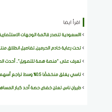
اقرأ ايضا
االسعودية تتصدر قائمة الوجهات الاستثمارية عا
تحت رعاية خادم الحرمين..تفاصيل انطلاق منت
تعرف على "منصة همة للتمويل".. أحدث الم
تاسي يغلق منخفضًا 0.5% وسط تراجع أسهم 207 شركات والقيمة المتداولة 2.72 مليار ريال
طيران ناس تعلن خفض حصة أحد كبار المساهم