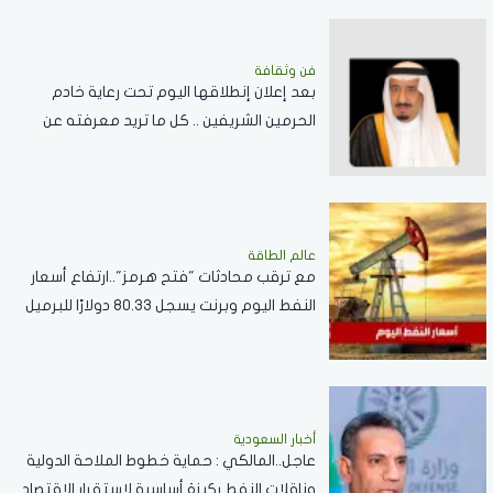
فن وثقافة
بعد إعلان إنطلاقها اليوم تحت رعاية خادم
الحرمين الشريفين .. كل ما تريد معرفته عن
مسابقة الملك عبدالعزيز الدولية لحفظ القرآن
الكريم
عالم الطاقة
مع ترقب محادثات "فتح هرمز"..ارتفاع أسعار
النفط اليوم وبرنت يسجل 80.33 دولارًا للبرميل
أخبار السعودية
عاجل..المالكي : حماية خطوط الملاحة الدولية
وناقلات النفط ركيزة أساسية لاستقرار الاقتصاد