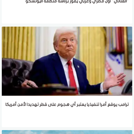
"العناني" أول مصري وعربي يفوز برئاسة منظمة اليونسكو
ترامب يوقع أمرا تنفيذيا يعتبر أي هجوم على قطر تهديدا لأمن أمريكا