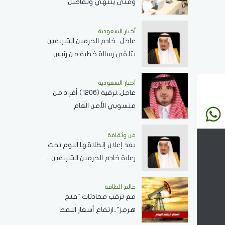
ومتى ينتهي وتفاصيل
الإجازات؟
أخبار السعودية
عاجل.. خادم الحرمين الشريفين
يتلقى رسالة خطية من رئيس
جمهورية زيمبابوي حول
العلاقات الثنائية
أخبار السعودية
عاجل..ترقية (1206) أفراد من
منسوبي الأمن العام
بمختلف التخصصات
فن وثقافة
بعد إعلان إنطلاقها اليوم تحت
رعاية خادم الحرمين الشريفين ..
كل ما تريد معرفته عن
مسابقة الملك عبدالعزيز
عالم الطاقة
مع ترقب محادثات "فتح
الدولية لحفظ القرآن الكريم
هرمز"..ارتفاع أسعار النفط
اليوم وبرنت يسجل 80.33