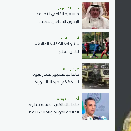
دولارًا للبرميل
منوعات اليوم
د. سعيد القاضي:التحالف
البحري الدفاعي متعدد
الجنسيات رسالة تحقيق أمن
وسلام في المضائق المائية
أخبار الرياضة
« شهادة الكفاءة المالية »
لنادي الفتح
عرب وعالم
عاجل..بالفيديو.إنفجار عبوة
ناسفة في جرمانا السورية
وسقوط عدد من الضحايا
أخبار السعودية
عاجل..المالكي : حماية خطوط
الملاحة الدولية وناقلات النفط
ركيزة أساسية لاستقرار
الاقتصاد العالمي