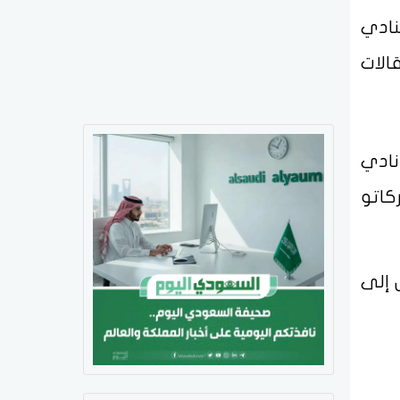
نادي
الات
نع نادي
كاتو
 إلى