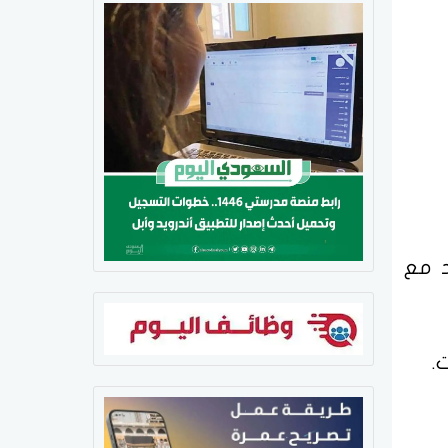
د مع
ت.