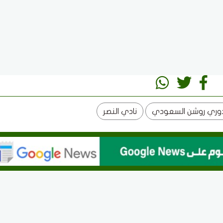
وري روشن السعودي
نادي النصر