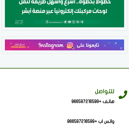
للتواصل
هاتف +966597216599
واتس اب +966597216599