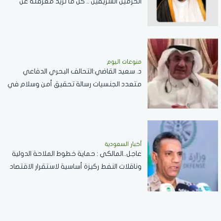
الحرمين الشريفين .. كل ما تريد معرفته عن
مسابقة الملك عبدالعزيز الدولية لحفظ القرآن
الكريم
منوعات اليوم
د. سعيد القاضي:التحالف البحري الدفاعي
متعدد الجنسيات رسالة تحقيق أمن وسلام في
المضائق المائية
أخبار السعودية
عاجل..المالكي : حماية خطوط الملاحة الدولية
وناقلات النفط ركيزة أساسية لاستقرار الاقتصاد
العالمي