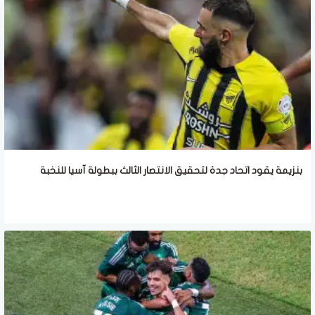
بنزيمة يقود اتحاد جدة لتحقيق الانتصار الثالث ببطولة آسيا للنخبة