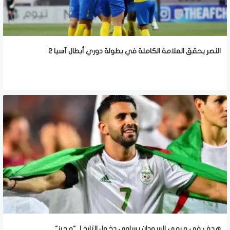
النصر يحقق العلامة الكاملة في بطولة دوري أبطال آسيا 2
هدف في مرمى السودان يساوي دخول التارخ لـ "محرز"