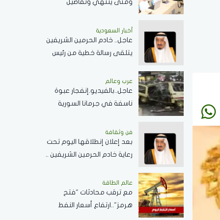
ومتى ينتهي وتفاصيل
الإجازات؟
أخبار السعودية
عاجل.. خادم الحرمين الشريفين
يتلقى رسالة خطية من رئيس
جمهورية زيمبابوي حول
العلاقات الثنائية
عرب وعالم
عاجل..بالفيديو.إنفجار عبوة
ناسفة في جرمانا السورية
وسقوط عدد من الضحايا
فن وثقافة
بعد إعلان إنطلاقها اليوم تحت
رعاية خادم الحرمين الشريفين ..
كل ما تريد معرفته عن
مسابقة الملك عبدالعزيز
عالم الطاقة
مع ترقب محادثات "فتح
الدولية لحفظ القرآن الكريم
هرمز"..ارتفاع أسعار النفط
اليوم وبرنت يسجل 80.33