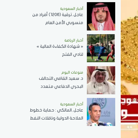
دولارًا للبرميل
أخبار السعودية
عاجل..ترقية (1206) أفراد من
منسوبي الأمن العام
بمختلف التخصصات
أخبار الرياضة
« شهادة الكفاءة المالية »
لنادي الفتح
منوعات اليوم
د. سعيد القاضي:التحالف
البحري الدفاعي متعدد
الجنسيات رسالة تحقيق أمن
وسلام في المضائق المائية
أخبار السعودية
عاجل..المالكي : حماية خطوط
الملاحة الدولية وناقلات النفط
ركيزة أساسية لاستقرار
الاقتصاد العالمي