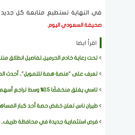
في النهاية تستطيع متابعة كل جديد
.
صحيفة السعودي اليوم
اقرأ ايضا
تحت رعاية خادم الحرمين..تفاصيل انطلاق منت
تعرف على "منصة همة للتمويل".. أحدث الم
تاسي يغلق منخفضًا 0.5% وسط تراجع أسهم 207 شركات والقيمة المتداولة 2.72 مليار ريال
طيران ناس تعلن خفض حصة أحد كبار المساهم
فرص استثمارية جديدة في محافظة طريف.. تط