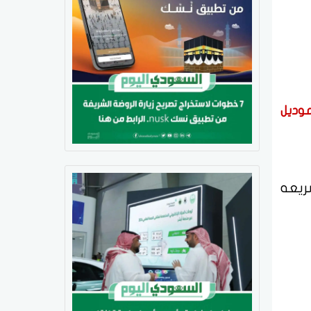
ة فورد غمارة F150 موديل
F1 غمارة 2025مراجعه سريعه