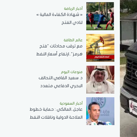
مسابقة الملك عبدالعزيز
أخبار الرياضة
« شهادة الكفاءة المالية »
الدولية لحفظ القرآن الكريم
لنادي الفتح
عالم الطاقة
مع ترقب محادثات "فتح
هرمز"..ارتفاع أسعار النفط
اليوم وبرنت يسجل 80.33
دولارًا للبرميل
منوعات اليوم
د. سعيد القاضي:التحالف
البحري الدفاعي متعدد
الجنسيات رسالة تحقيق أمن
وسلام في المضائق المائية
أخبار السعودية
عاجل..المالكي : حماية خطوط
الملاحة الدولية وناقلات النفط
ركيزة أساسية لاستقرار
الاقتصاد العالمي