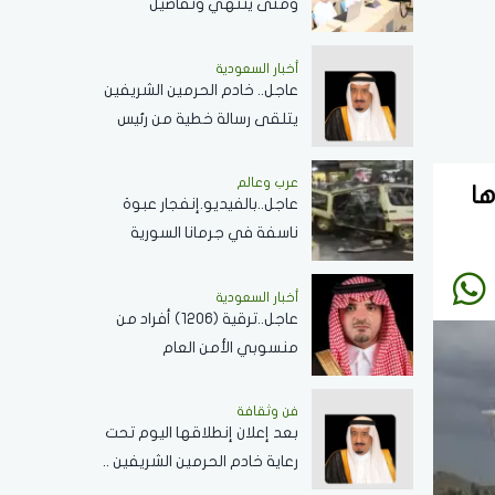
ومتى ينتهي وتفاصيل
الإجازات؟
أخبار السعودية
عاجل.. خادم الحرمين الشريفين
يتلقى رسالة خطية من رئيس
جمهورية زيمبابوي حول
العلاقات الثنائية
عرب وعالم
F موديل 2025 و سعرها
عاجل..بالفيديو.إنفجار عبوة
ناسفة في جرمانا السورية
وسقوط عدد من الضحايا
أخبار السعودية
عاجل..ترقية (1206) أفراد من
منسوبي الأمن العام
بمختلف التخصصات
فن وثقافة
بعد إعلان إنطلاقها اليوم تحت
رعاية خادم الحرمين الشريفين ..
كل ما تريد معرفته عن