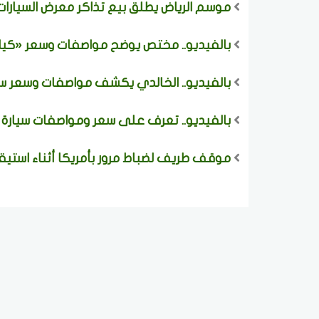
موسم الرياض يطلق بيع تذاكر معرض السيارات 2025 ويكشف تفاصيل النسخة الثان
بالفيديو.. مختص يوضح مواصفات وسعر «كيا K5» موديل 2026 في السعودي
بالفيديو.. الخالدي يكشف مواصفات وسعر سيارة ر
بالفيديو.. تعرف على سعر ومواصفات سيارة جايكو J5 2026 الصينية تصل بـ 
موقف طريف لضباط مرور بأمريكا أثناء استيقا