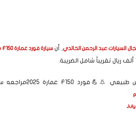
, أن
 السيارات عبد الرحمن الخالدي
سيار
قير علاق و 400 حصان 🐎و V8 تنفس طبيعي 👃💪فورد 50
p
July