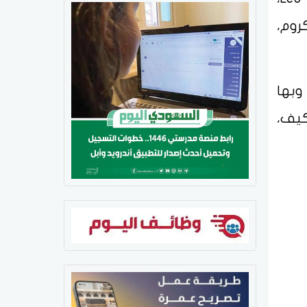
جنوط مقاس 17، ومقابض كروم،
وبها
كيف،