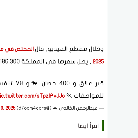
وخلال مقطع الفيديو, قال
المختص في مجال
, يصل سعرها في المملكة 186.300 ألف ريال تقريباً شامل الضريبة.
2025
للمواصفات 🏃
ic.twitter.com/sTpzIFvJJo
— عبدالرحمن الخالدي 🚗 (@d7oom4cars)
 9, 2025
اقرأ ايضا