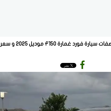
بالفيديو.. كل ما تريد معرفتة عن مواصفات سيارة فورد غمارة 150