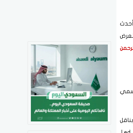
حدث
تعرض
لرحمن
رسمي
بقوة 400 حصان، وبناقل
حركة أوتوماتيكي 10 سرعات، دفع خفيف دبل ثقيل وديفلوك, و بها مقدمة بإضاءات Led،