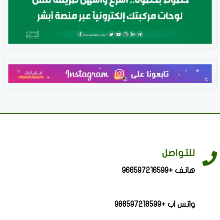
للتواصل
هاتف +966597216599
واتس اب +966597216599