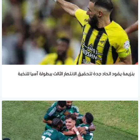
بنزيمة يقود اتحاد جدة لتحقيق الانتصار الثالث ببطولة آسيا للنخبة