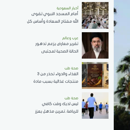
عمل عدواني
أخبار السعودية
أمام المسجد النبوي:تقوى
الله مفتاح السعادة وأساس كل
خير
عرب وعالم
تقرير معارض يزعم تدهور
الحالة الصحية لمجتبى
خامنئي وغيابه عن الحكومة
الإيرانية
صحة طب
الغذاء والدواء تحذر من 3
منتجات غذائية بسبب مادة
محظورة وتدعو لعدم
استهلاكها
صحة طب
ليس لديك وقت كافي
للرياضة..تمرين مذهل يعزز
اللياقة البدنية ويحافظ على
صحة القلب