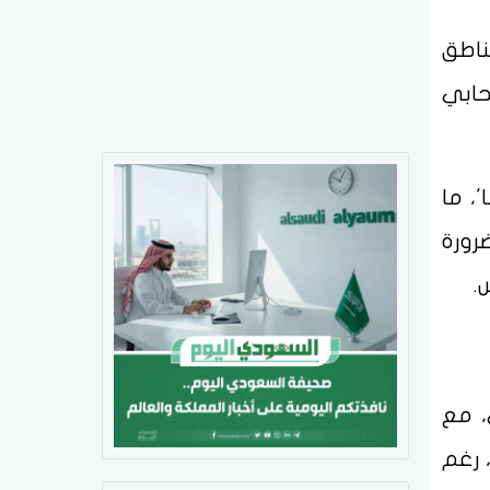
لب مناطق
غطاء سحابي
تمامًا'، ما
رورة
.
رة صغرى، مع
 الليل، رغم