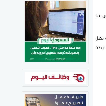
كم/س، مع هبات قد تصل إلى 20 كم/س، ما
بات نشطة تصل
لحيطة