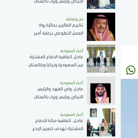
التركي ورئيس وزراء باكستان
يؤدون صلاة الجمعة بالمسجد
الحرام .. صور
فن وثقافة
تكريم الفائزين بجائزة رواد
العمل التطوعي برعاية أمير
الباحة ..الثلاثاء القادم
أخبار السعودية
عاجل..اتفاقية الدفاع المشترك
بين السعودية وتركيا وباكستان
تعكس الحرص على تحقيق
الاستقرار بالمنطقة
أخبار السعودية
عاجل..ولي العهد والرئيس
التركي ورئيس وزراء باكستان
يوقعون اتفاقية الدفاع
المشترك
أخبار السعودية
عاجل.. اتفاقية مكة للدفاع
المشترك تهدف لتعزيز الردع
الجماعي في مواجهة أي