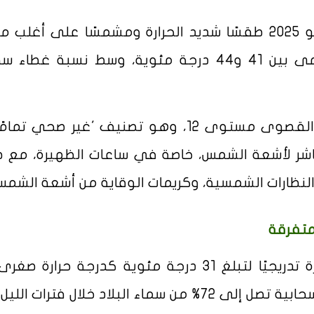
تشهد دولة قطر اليوم الجمعة 11 يوليو 2025 طقسًا شديد الحرارة ومشمسًا على أغ
البلاد، حيث تتراوح درجات الحرارة العظمى بين 41 و44 درجة مئوية، وسط نسبة 
وسجل مؤشر الأشعة فوق البنفسجية القصوى مستوى 12، وهو تصنيف 'غير صحي 
اشر لأشعة الشمس، خاصة في ساعات الظهيرة، مع ض
النظارات الشمسية، وكريمات الوقاية من أشعة الشمس
متفرقة
مع حلول المساء، تنخفض درجات الحرارة تدريجيًا لتبلغ 31 درجة مئوية كدرجة حرا
طقس يوصف بأنه غائم جزئيًا، وتغطية سحابية تصل إلى 72% من سماء البلاد خلال فترات