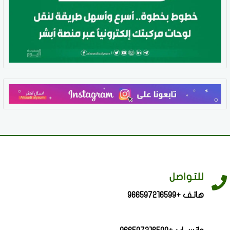
للتواصل
هاتف +966597216599