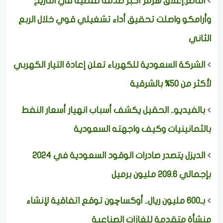
الناصر:إغلاق هرمز أكبر صدمة نفطية في التاريخ
وأرامكو واصلت تحقيق أداء تشغيلي قوي خلال الربع
الثاني
الشركة السعودية للكهرباء تعلن إعادة التيار الكهربي
لأكثر من 50% بالشرقية
بالفيديو.. الحقيل يكشف أسباب انهيار أسعار النفط
بالثمانينيات وكيف واجهته السعودية
الديزل يتصدر صادرات الوقود السعودية في 2024
بإجمالي 209.6 مليون برميل
بـ600 مليون ريال.. أوكساچون توقع اتفاقية لإنشاء
منشأة متقدمة للغازات الصناعية