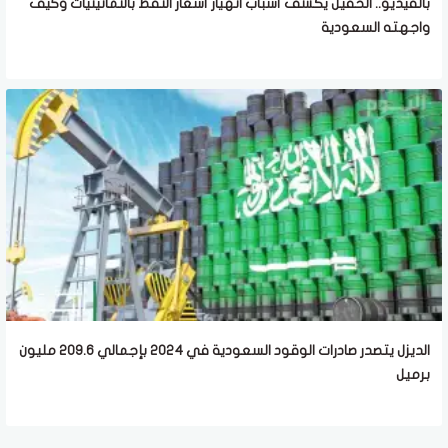
بالفيديو.. الحقيل يكشف أسباب انهيار أسعار النفط بالثمانينيات وكيف
واجهته السعودية
الديزل يتصدر صادرات الوقود السعودية في 2024 بإجمالي 209.6 مليون
برميل