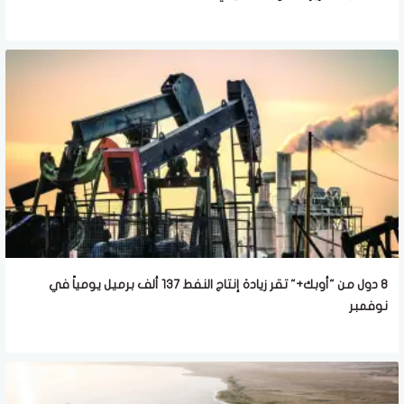
8 دول من "أوبك+" تقر زيادة إنتاج النفط 137 ألف برميل يومياً في
نوفمبر