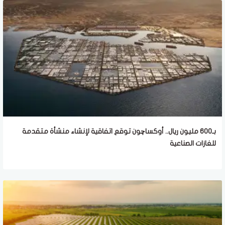
بـ600 مليون ريال.. أوكساچون توقع اتفاقية لإنشاء منشأة متقدمة
للغازات الصناعية