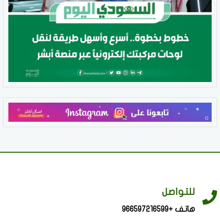
للتواصل
هاتف +966597216599